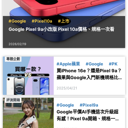
#Google
#Pixel10a
#上市
Google Pixel 9a小改版 Pixel 10a價格、規格一次看
2026/02/19
專題企劃
#Apple蘋果
#Google
#PK
買iPhone 16e？還是Pixel 9a？
蘋果與Google入門新機規格比
較、選購建議一次看
2025/04/21
評測開箱
#Google
#Pixel9a
Google平價AI手機這次升級超
有感！Pixel 9a開箱、規格一次
看