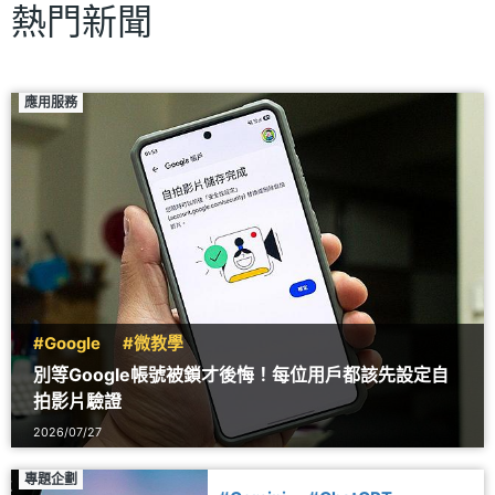
熱門新聞
應用服務
#Google
#微教學
別等Google帳號被鎖才後悔！每位用戶都該先設定自
拍影片驗證
2026/07/27
專題企劃