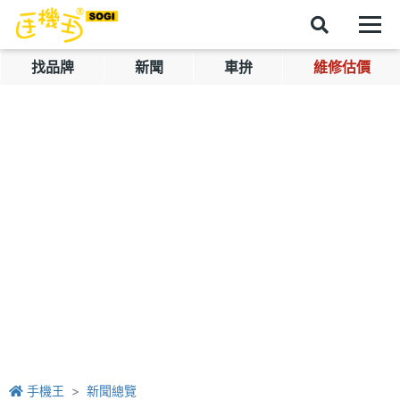
找品牌
新聞
車拚
維修估價
手機王
新聞總覽