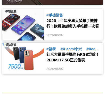
2026/08/07
專題企劃
#手機銷售
2026上半年安卓大螢幕手機排
行！購買建議與入手推薦一次看
2026/08/07
採訪報導
#發表
#Xiaomi小米
#Redmi
紅米大電量手機也有RGB燈效！
紅米
REDMI 17 5G正式發表
2026/08/07