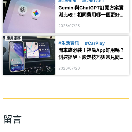
#Gemini
#ChatGPT
Gemini與ChatGPT訂閱方案實
測比較！相同費用哪一個更好
用？
2026/07/25
應用服務
#生活資訊
#CarPlay
開車族必裝！神盾App好用嗎？
測速提醒、設定技巧與常見問題
一次看
2026/07/28
留言