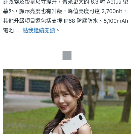
計改變及螢幕尺寸提升，帶來更大的 6.3 吋 Actua 螢
幕外，顯示亮度也有升級，峰值亮度可達 2,700nit，
其他升級項目還包括支援 IP68 防塵防水、5,100mAh
電池......
點我繼續閱讀
。