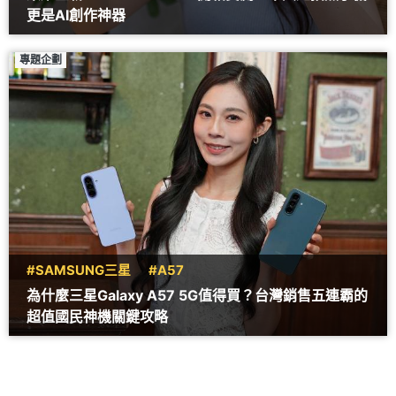
更是AI創作神器
專題企劃
#SAMSUNG三星
#A57
為什麼三星Galaxy A57 5G值得買？台灣銷售五連霸的
超值國民神機關鍵攻略