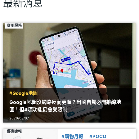
最新消息
應用服務
#Google地圖
Google地圖沒網路反而更順？出國自駕必開離線地
圖！但4項功能仍會受限制
2026/08/07
優惠速報
#購物月報
#POCO