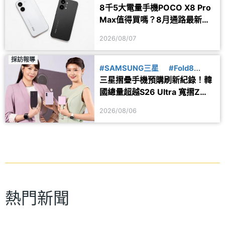
8千5大電量手機POCO X8 Pro
Max值得買嗎？8月通路最新價
格一次看
2026/08/07
採訪報導
#SAMSUNG三星
#Fold8
三星摺疊手機預購刷新紀錄！韓
#Flip8
國總量超越S26 Ultra 寬摺Z
Fold8最熱賣
2026/08/06
熱門新聞