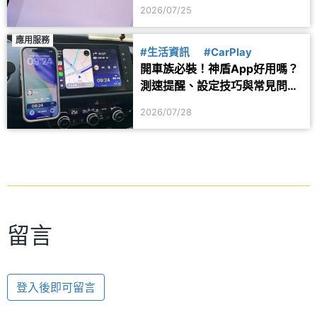
用？
2026/07/25
應用服務
#生活資訊
#CarPlay
開車族必裝！神盾App好用嗎？
測速提醒、設定技巧與常見問題
一次看
2026/07/28
留言
登入後即可留言