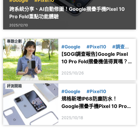
#Google
#Pixel10
跨系統分享、AI自動修圖！Google摺疊手機Pixel 10
Pro Fold重點功能體驗
2025/12/10
專題企劃
#Google
#Pixel10
#調查報
[SOGI調查報告]Google Pixel
告
10 Pro Fold摺疊機值得買嗎？
網友入手關鍵原因揭曉
2025/10/26
評測開箱
#Google
#Pixel10
規格新增IP68防塵防水！
Google摺疊手機Pixel 10 Pro
Fold開箱與保護殼一次看
2025/10/18