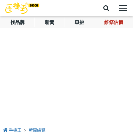
找品牌
新聞
車拚
維修估價
手機王
新聞總覽