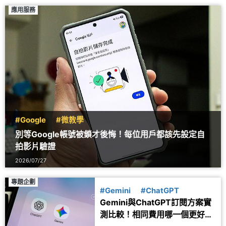
應用服務
#Google
#微教學
別等Google帳號被鎖才後悔！每位用戶都該先設定自
拍影片驗證
2026/07/27
專題企劃
#Gemini
#ChatGPT
Gemini與ChatGPT訂閱方案實
測比較！相同費用哪一個更好