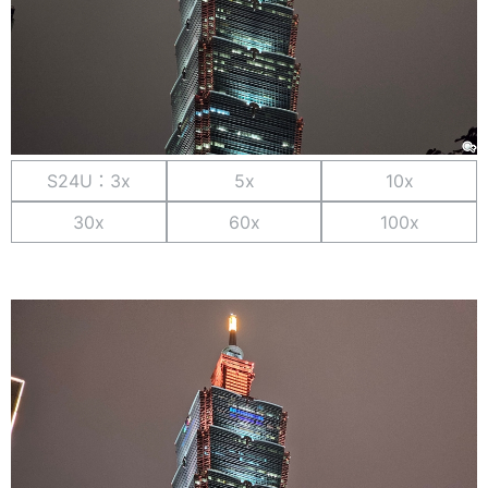
S24U：3x
5x
10x
30x
60x
100x