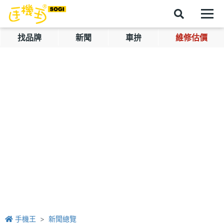
找品牌
新聞
車拚
維修估價
手機王
新聞總覽