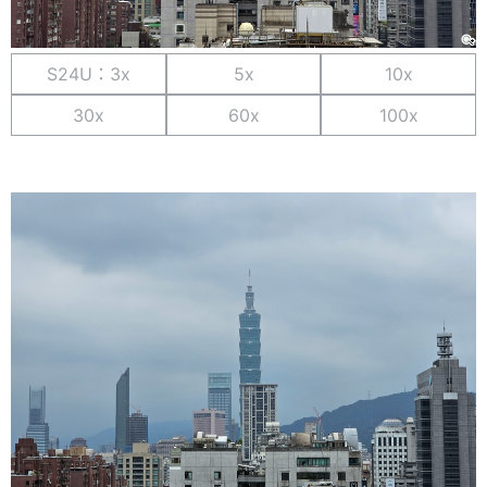
S24U：3x
5x
10x
30x
60x
100x