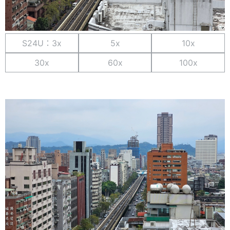
S24U：3x
5x
10x
30x
60x
100x