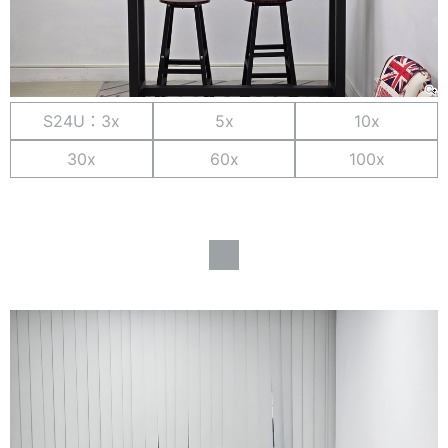
S24U：3x
5x
10x
30x
60x
100x