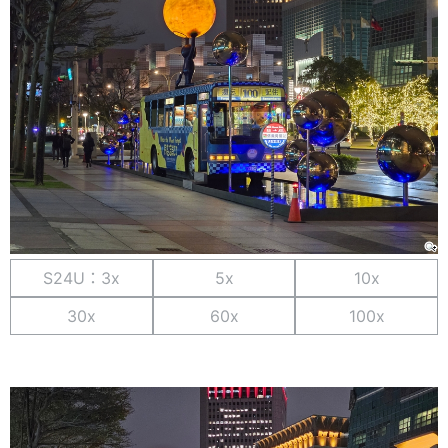
S24U：3x
5x
10x
30x
60x
100x