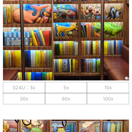
S24U：3x
5x
10x
30x
60x
100x