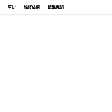
車拚
維修估價
破盤促銷