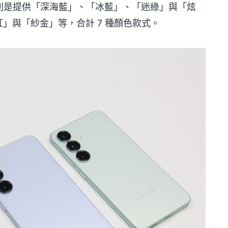
 在一般通路則是提供「深海藍」、「冰藍」、「迷綠」與「炫
」與「紗金」等，合計 7 種顏色款式。