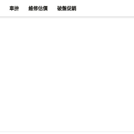
車拚
維修估價
破盤促銷