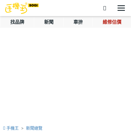
找品牌
新聞
車拚
維修估價
手機王
新聞總覽