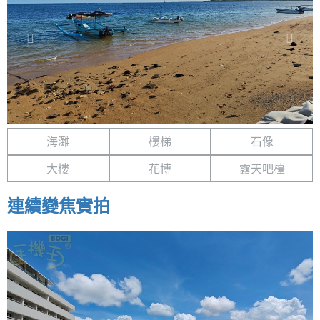
海灘
樓梯
石像
大樓
花博
露天吧檯
連續變焦實拍