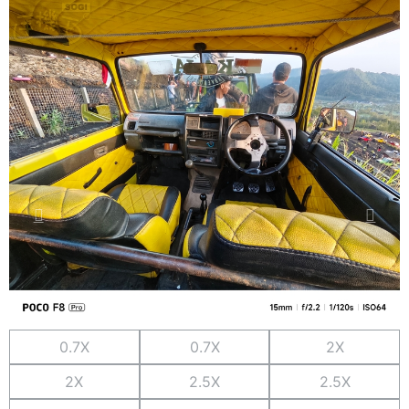
0.7X
0.7X
2X
2X
2.5X
2.5X