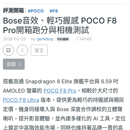
評測開箱
|
#POCO
#F8
Bose音效、輕巧握感 POCO F8
Pro開箱跑分與相機測試
2026-02-25
by
genkiboy
14048
特約編輯
留言
目錄
搭載高通 Snapdragon 8 Elite 旗艦平台與 6.59 吋
AMOLED 螢幕的
POCO F8 Pro
，相較於大尺寸的
POCO F8 Ultra
版本，提供更為輕巧的持握感與親民
定價。機身同樣導入與 Bose 深度合作調校的立體聲
喇叭，提升影音體驗，並內建多樣化的 AI 工具。定位
上鎖定中高階效能市場，同時也維持著品牌一貫的高