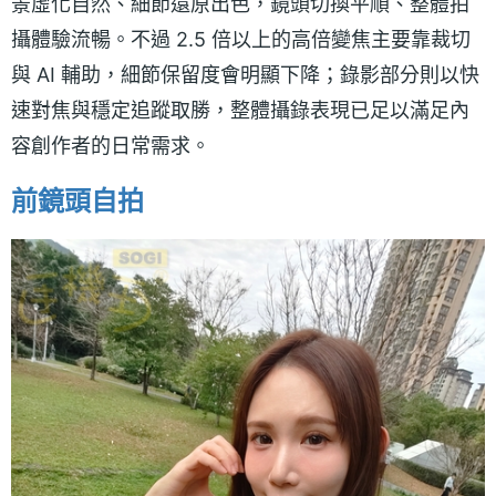
景虛化自然、細節還原出色，鏡頭切換平順、整體拍
攝體驗流暢。不過 2.5 倍以上的高倍變焦主要靠裁切
與 AI 輔助，細節保留度會明顯下降；錄影部分則以快
速對焦與穩定追蹤取勝，整體攝錄表現已足以滿足內
容創作者的日常需求。
前鏡頭自拍