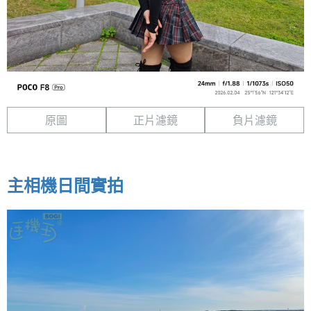
原圖
正片濾鏡
負片濾鏡
主相機日間實拍