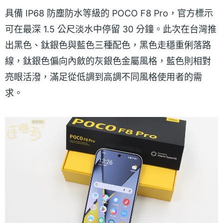
具備 IP68 防塵防水等級的 POCO F8 Pro，官方標示
可在最深 1.5 公尺淡水中停留 30 分鐘。此次在台灣推
出黑色、鈦銀色與藍色三種配色，黑色走穩重俐落路
線，鈦銀色偏向內斂的灰銀色金屬風格，藍色則相對
亮眼活潑，滿足從低調到高調不同風格使用者的需
求。