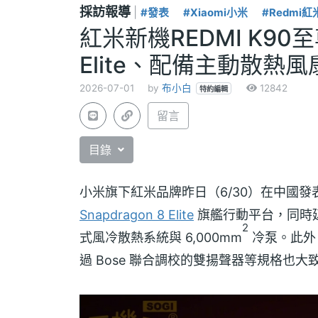
採訪報導
|
#發表
#Xiaomi小米
#Redmi紅
紅米新機REDMI K9
Elite、配備主動散熱風
2026-07-01
by
布小白
12842
特約編輯
留言
目錄
小米旗下紅米品牌昨日（6/30）在中國發表 
Snapdragon 8 Elite
旗艦行動平台，同時延
2
式風冷散熱系統與 6,000mm
冷泵。此外，
過 Bose 聯合調校的雙揚聲器等規格也