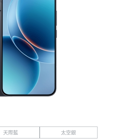
天際藍
太空銀