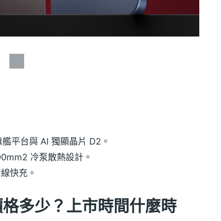
te 旗艦平台與 AI 獨顯晶片 D2。
0mm
2 冷泵散熱設計。
 有線快充。
尊版價格多少？上市時間什麼時