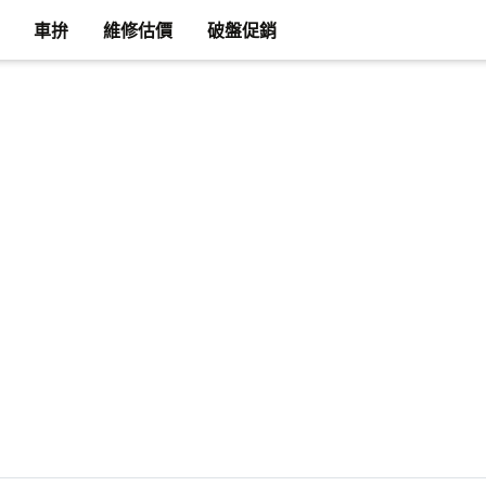
車拚
維修估價
破盤促銷