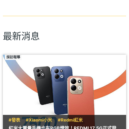
最新消息
採訪報導
#發表
#Xiaomi小米
#Redmi紅米
紅米大電量手機也有RGB燈效！REDMI 17 5G正式發