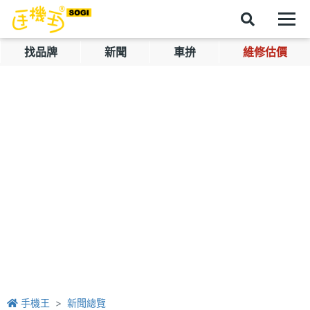
找品牌
新聞
車拚
維修估價
手機王
新聞總覽