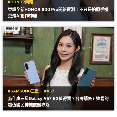
#HONOR榮耀
榮耀全新HONOR 600 Pro開箱實測！不只是拍照手機
更是AI創作神器
專題企劃
#SAMSUNG三星
#A57
為什麼三星Galaxy A57 5G值得買？台灣銷售五連霸的
超值國民神機關鍵攻略