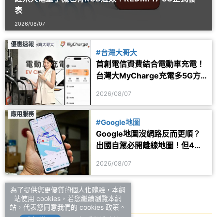
表
2026/08/07
優惠速報
#台灣大哥大
首創電信資費結合電動車充電！
台灣大MyCharge充電多5G方
案 2年最高省1.6萬
2026/08/07
應用服務
#Google地圖
Google地圖沒網路反而更順？
出國自駕必開離線地圖！但4項
功能仍會受限制
2026/08/07
為了提供您更優質的個人化體驗，本網
站使用 cookies，若您繼續瀏覽本網
站，代表您同意我們的 cookies 政策。