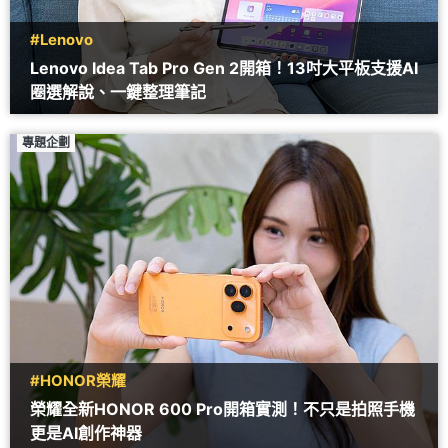
#Lenovo
Lenovo Idea Tab Pro Gen 2開箱！13吋大平板支援AI
圈選解說、一鍵整理筆記
專題企劃
#HONOR榮耀
榮耀全新HONOR 600 Pro開箱實測！不只是拍照手機
更是AI創作神器