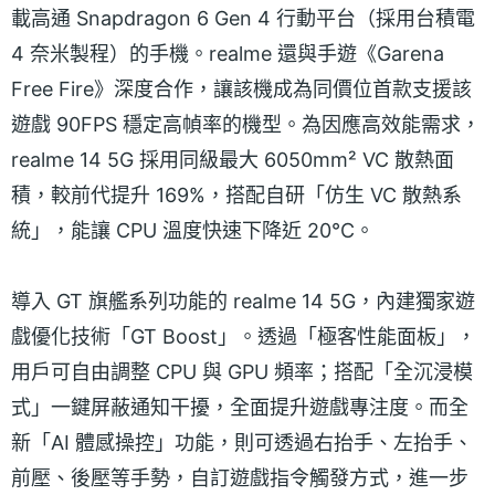
載高通 Snapdragon 6 Gen 4 行動平台（採用台積電
4 奈米製程）的手機。realme 還與手遊《Garena
Free Fire》深度合作，讓該機成為同價位首款支援該
遊戲 90FPS 穩定高幀率的機型。為因應高效能需求，
realme 14 5G 採用同級最大 6050mm² VC 散熱面
積，較前代提升 169%，搭配自研「仿生 VC 散熱系
統」，能讓 CPU 溫度快速下降近 20°C。
導入 GT 旗艦系列功能的 realme 14 5G，內建獨家遊
戲優化技術「GT Boost」。透過「極客性能面板」，
用戶可自由調整 CPU 與 GPU 頻率；搭配「全沉浸模
式」一鍵屏蔽通知干擾，全面提升遊戲專注度。而全
新「AI 體感操控」功能，則可透過右抬手、左抬手、
前壓、後壓等手勢，自訂遊戲指令觸發方式，進一步