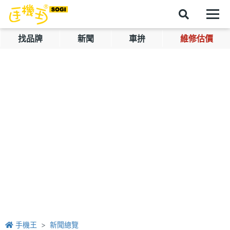
找品牌
新聞
車拚
維修估價
手機王
新聞總覽