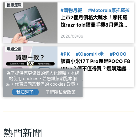
優惠速報
#購物月報
#Motorola摩托羅拉
上市2個月價格大跳水！摩托羅
拉razr fold摺疊手機8月通路最
新售價一次看
2026/08/06
專題企劃
#PK
#Xiaomi小米
#POCO
該買小米17T Pro還是POCO F8
Ultra？值不值得買？選購建議
為了提供您更優質的個人化體驗，本網
一次看
站使用 cookies，若您繼續瀏覽本網
2026/08/05
站，代表您同意我們的 cookies 政策。
我知道了!
了解隱私權政策
熱門新聞