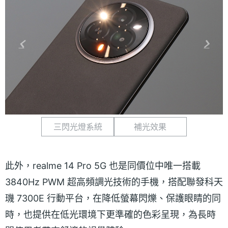
三閃光燈系統
補光效果
此外，realme 14 Pro 5G 也是同價位中唯一搭載
3840Hz PWM 超高頻調光技術的手機，搭配聯發科天
璣 7300E 行動平台，在降低螢幕閃爍、保護眼睛的同
時，也提供在低光環境下更準確的色彩呈現，為長時