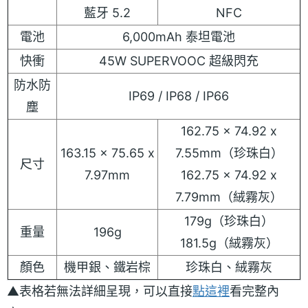
藍牙 5.2
NFC
電池
6,000mAh 泰坦電池
快衝
45W SUPERVOOC 超級閃充
防水防
IP69 / IP68 / IP66
塵
162.75 x 74.92 x
163.15 x 75.65 x
7.55mm（珍珠白）
尺寸
7.97mm
162.75 x 74.92 x
7.79mm（絨霧灰）
179g（珍珠白）
重量
196g
181.5g（絨霧灰）
顏色
機甲銀、鐵岩棕
珍珠白、絨霧灰
▲表格若無法詳細呈現，可以直接
點這裡
看完整內