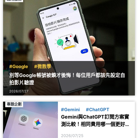
#Google
#微教學
別等Google帳號被鎖才後悔！每位用戶都該先設定自
拍影片驗證
2026/07/27
專題企劃
#Gemini
#ChatGPT
Gemini與ChatGPT訂閱方案實
測比較！相同費用哪一個更好
用？
2026/07/25