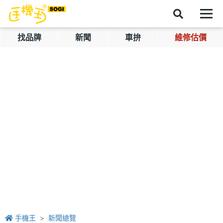
找品牌
新聞
車拚
維修估價
手機王
新聞總覽