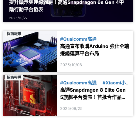
提升顯示與連線體驗！高通Snapdragon 6s Gen 4中
階行動平台發表
2025/10/27
採訪報導
#Qualcomm高通
高通宣布收購Arduino 強化全端
邊緣運算平台布局
2025/10/08
採訪報導
#Qualcomm高通
#Xiaomi小
高通Snapdragon 8 Elite Gen
米
#SAMSUNG三星
#OPPO
5旗艦平台發表！首批合作品牌
#vivo
#realme真我
一次看
#Sony索尼
#POCO
2025/09/25