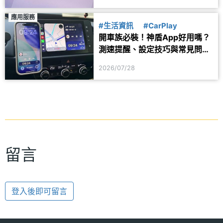
應用服務
#生活資訊
#CarPlay
開車族必裝！神盾App好用嗎？
測速提醒、設定技巧與常見問題
一次看
2026/07/28
留言
登入後即可留言