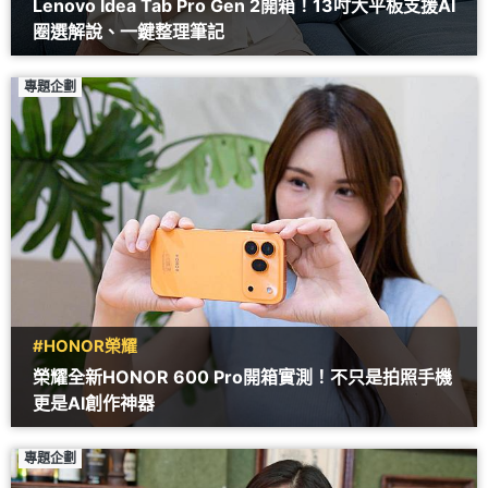
Lenovo Idea Tab Pro Gen 2開箱！13吋大平板支援AI
圈選解說、一鍵整理筆記
專題企劃
#HONOR榮耀
榮耀全新HONOR 600 Pro開箱實測！不只是拍照手機
更是AI創作神器
專題企劃