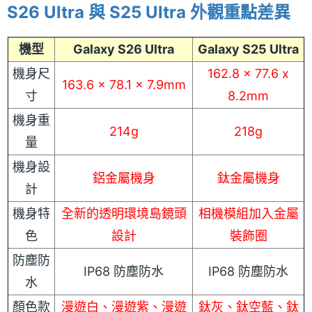
S26 Ultra 與 S25 Ultra 外觀重點差異
機型
Galaxy S26 Ultra
Galaxy S25 Ultra
機身尺
162.8 x 77.6 x
163.6 x 78.1 x 7.9mm
寸
8.2mm
機身重
214g
218g
量
機身設
鋁金屬機身
鈦金屬機身
計
機身特
全新的透明環境島鏡頭
相機模組加入金屬
色
設計
裝飾圈
防塵防
IP68 防塵防水
IP68 防塵防水
水
顏色款
漫遊白、漫遊紫、漫遊
鈦灰、鈦空藍、鈦