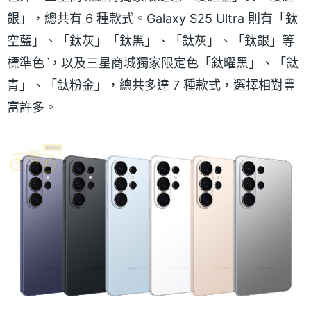
銀」，總共有 6 種款式。Galaxy S25 Ultra 則有「鈦
空藍」、「鈦灰」「鈦黑」、「鈦灰」、「鈦銀」等
標準色ˋ，以及三星商城獨家限定色「鈦曜黑」、「鈦
青」、「鈦粉金」，總共多達 7 種款式，選擇相對豐
富許多。