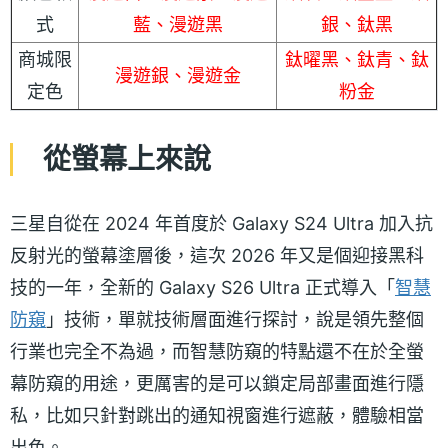
式
藍、漫遊黑
銀、鈦黑
商城限
鈦曜黑、鈦青、鈦
漫遊銀、漫遊金
定色
粉金
從螢幕上來說
三星自從在 2024 年首度於 Galaxy S24 Ultra 加入抗
反射光的螢幕塗層後，這次 2026 年又是個迎接黑科
技的一年，全新的 Galaxy S26 Ultra 正式導入「
智慧
防窺
」技術，單就技術層面進行探討，說是領先整個
行業也完全不為過，而智慧防窺的特點還不在於全螢
幕防窺的用途，更厲害的是可以鎖定局部畫面進行隱
私，比如只針對跳出的通知視窗進行遮蔽，體驗相當
出色。