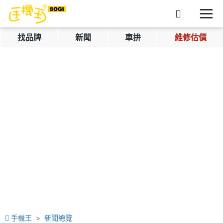
找品牌
新聞
車拚
維修估價
手機王
新聞總覽