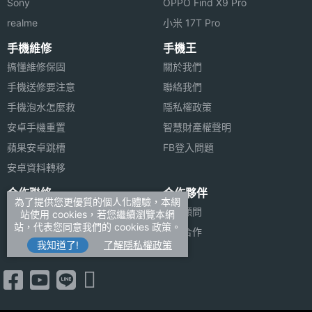
Sony
OPPO Find X9 Pro
realme
小米 17T Pro
手機維修
手機王
搞懂維修保固
關於我們
手機送修要注意
聯絡我們
手機泡水怎麼救
隱私權政策
安卓手機重置
智慧財產權聲明
蘋果安卓跳槽
FB登入問題
安卓資料轉移
合作聯絡
合作夥伴
為了提供您更優質的個人化體驗，本網
廣告刊登
法律顧問
站使用 cookies，若您繼續瀏覽本網
站，代表您同意我們的 cookies 政策。
加入商店報價
媒體合作
我知道了!
了解隱私權政策
新聞聯絡