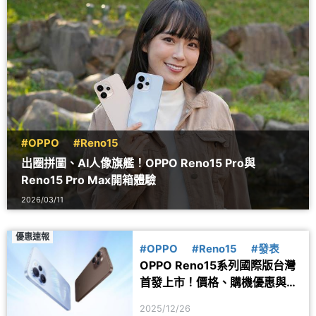
#OPPO
#Reno15
出圈拼圖、AI人像旗艦！OPPO Reno15 Pro與
Reno15 Pro Max開箱體驗
2026/03/11
優惠速報
#OPPO
#Reno15
#發表
OPPO Reno15系列國際版台灣
首發上市！價格、購機優惠與規
格一次看
2025/12/26