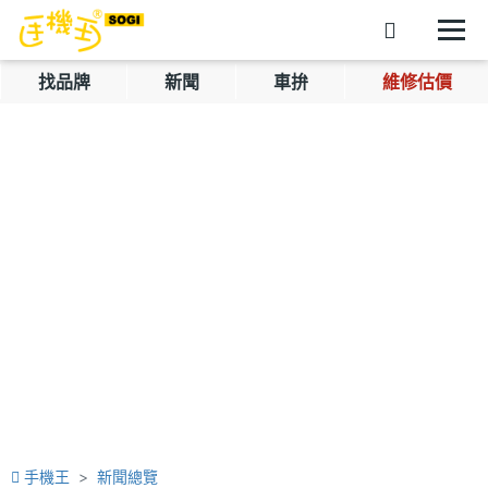
找品牌
新聞
車拚
維修估價
手機王
新聞總覽