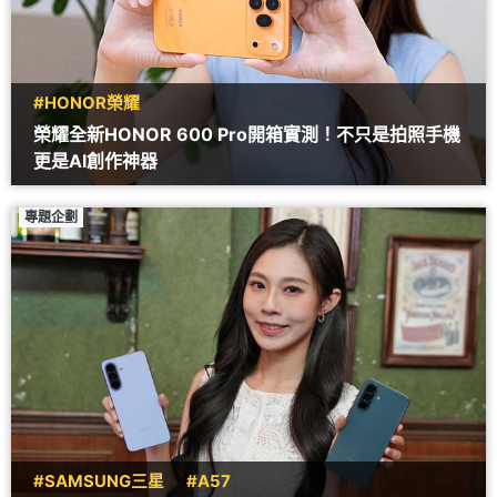
#HONOR榮耀
榮耀全新HONOR 600 Pro開箱實測！不只是拍照手機
更是AI創作神器
專題企劃
#SAMSUNG三星
#A57