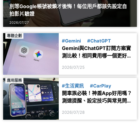
別等Google帳號被鎖才後悔！每位用戶都該先設定自
拍影片驗證
2026/07/27
專題企劃
#Gemini
#ChatGPT
Gemini與ChatGPT訂閱方案實
測比較！相同費用哪一個更好
用？
2026/07/25
應用服務
#生活資訊
#CarPlay
開車族必裝！神盾App好用嗎？
測速提醒、設定技巧與常見問題
一次看
2026/07/28