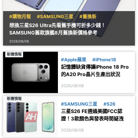
#購物月報
#SAMSUNG三星
#舊換新
想換三星S26 Ultra先看舊手機可折多少錢！
SAMSUNG舊款旗艦8月舊換新價格參考
2026/08/08
新機情報
#Apple蘋果
#iPhone18
記憶體缺貨傳讓iPhone 18 Pro
的A20 Pro晶片生產出狀況
2026/08/08
新機情報
#SAMSUNG三星
#S26
三星S26 FE通過美國FCC認
證！3款顏色與發表時間疑洩
2026/08/08