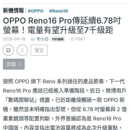
新機情報
|
#OPPO
#Reno16
OPPO Reno16 Pro傳延續6.78吋
螢幕！電量有望升級至7千級距
2026-04-18
by
布小白
11547
特約編輯
留言
目錄
按照 OPPO 旗下 Reno 系列過往的產品節奏，下一代
Reno16 Pro 應該已經進入準備階段。近日，微博用戶
「數碼閒聊站」透露，已近距離接觸過一款 OPPO 新
機，雖然並未明確指出型號，但從 6.78 吋螢幕與 2 億
畫素鏡頭等配置判斷，外界普遍認為是 Reno16 Pro
中國版，內容並指出電池容量將成為此次升級重點，