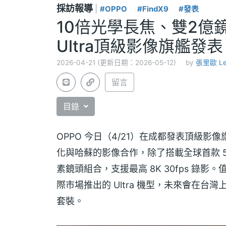
採訪報導
|
#OPPO
#FindX9
#發表
10倍光學長焦、雙2億鏡頭
Ultra頂級影像旗艦發表
2026-04-21 (更新日期：2026-05-12)
by
張里歐 Le
留言
目錄
OPPO 今日（4/21）在成都發表頂級影像旗
化與哈蘇的影像合作，除了搭載全球首款 5,0
素鏡頭組合，支援最高 8K 30fps 錄影。值得
際市場推出的 Ultra 機型，未來會在台灣
套裝。