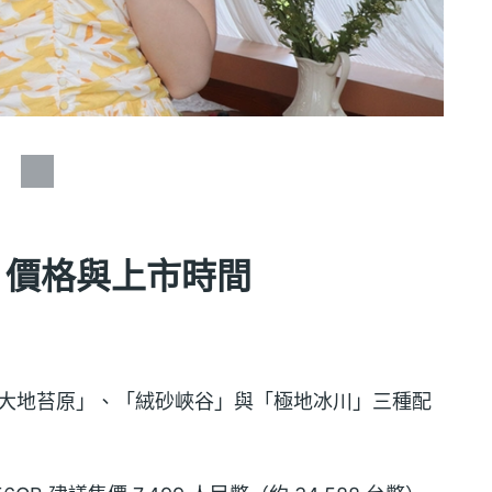
ltra 價格與上市時間
版本共有「大地苔原」、「絨砂峽谷」與「極地冰川」三種配