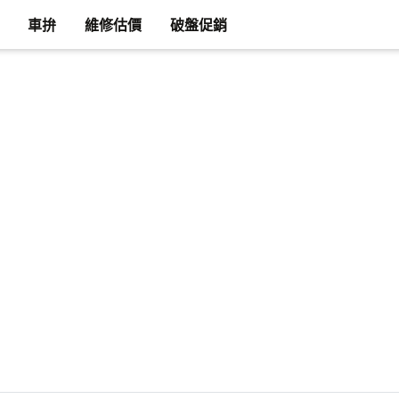
車拚
維修估價
破盤促銷