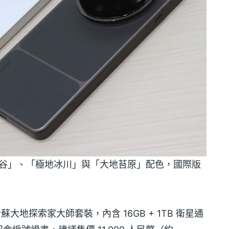
市「絨砂峽谷」、「極地冰川」與「大地苔原」配色，國際版
a 哈蘇大地探索家大師套裝，內含 16GB + 1TB 衛星通