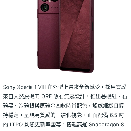
Sony Xperia 1 VIII 在外型上帶來全新感受，採用靈感
來自天然原礦的 ORE 礦石質感設計，推出暮礦紅、石
礦黑、冷礦銀與原礦金四款時尚配色，觸感細緻且握
持穩定，呈現高質感的一體化視覺。正面配備 6.5 吋
的 LTPO 動態更新率螢幕，搭載高通 Snapdragon 8