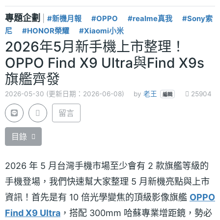
專題企劃
|
#新機月報
#OPPO
#realme真我
#Sony索
尼
#HONOR榮耀
#Xiaomi小米
2026年5月新手機上市整理！
OPPO Find X9 Ultra與Find X9s
旗艦齊發
2026-05-30 (更新日期：2026-06-08)
by
老王
25904
編輯
留言
目錄
2026 年 5 月台灣手機市場至少會有 2 款旗艦等級的
手機登場，我們快速幫大家整理 5 月新機亮點與上市
資訊！首先是有 10 倍光學變焦的頂級影像旗艦
OPPO
Find X9 Ultra
，搭配 300mm 哈蘇專業增距鏡，勢必