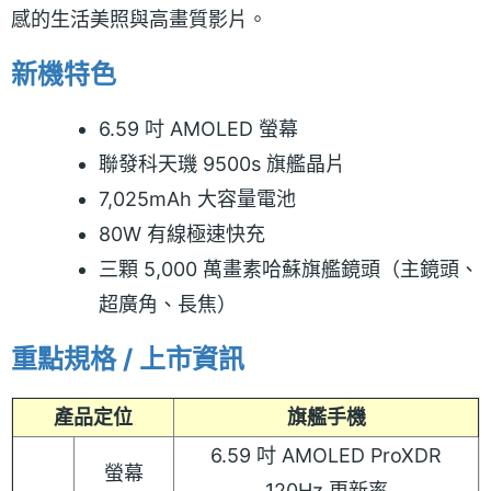
感的生活美照與高畫質影片。
新機特色
6.59 吋 AMOLED 螢幕
聯發科天璣 9500s 旗艦晶片
7,025mAh 大容量電池
80W 有線極速快充
三顆 5,000 萬畫素哈蘇旗艦鏡頭（主鏡頭、
超廣角、長焦）
重點規格 / 上市資訊
產品定位
旗艦手機
6.59 吋 AMOLED ProXDR
螢幕
120Hz 更新率