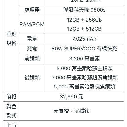
處理器
聯發科天璣 9500s
12GB + 256GB
RAM/ROM
12GB + 512GB
重點
電量
7,025mAh
規格
充電
80W SUPERVOOC 有線快充
前鏡頭
3,200 萬畫素
5,000 萬畫素哈蘇主鏡頭
後鏡頭
5,000 萬畫素哈蘇超廣角鏡頭
5,000 萬畫素哈蘇長焦鏡頭
價格
32,990 元
顏色
元氣橙、沉穩鈦
款式
上市