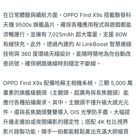
在日常體驗與續航方面，OPPO Find X9s 搭載聯發科
天璣 9500s 旗艦晶片，確保各種應用程式與遊戲都能
流暢運行，並擁有 7,025mAh 超大電量，支援 80W
有線快充。此外，透過內建的 AI LinkBoost 智慧連線
技術與 360 度環繞天線設計，能隨時隨地為你自動改
善訊號，確保網路連線時刻穩定不斷線。
OPPO Find X9s 配備哈蘇主相機系統，三顆 5,000 萬
畫素的旗艦級鏡頭（主鏡頭、超廣角與長焦鏡頭）能
應付各種拍攝需求。其中，主鏡頭不僅升級大感光元
件，還與長焦鏡頭雙雙導入 OIS 光學防手震，大幅提
升邊走邊拍或夜間攝影的穩定性；搭配 4K 杜比視界
影片錄製功能，隨手一拍都能輕鬆產出充滿大師級質