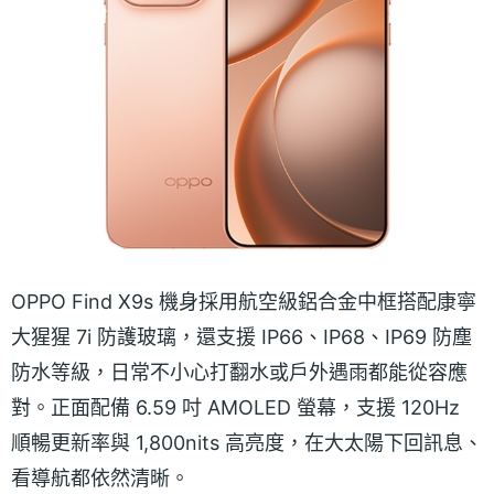
OPPO Find X9s 機身採用航空級鋁合金中框搭配康寧
大猩猩 7i 防護玻璃，還支援 IP66、IP68、IP69 防塵
防水等級，日常不小心打翻水或戶外遇雨都能從容應
對。正面配備 6.59 吋 AMOLED 螢幕，支援 120Hz
順暢更新率與 1,800nits 高亮度，在大太陽下回訊息、
看導航都依然清晰。