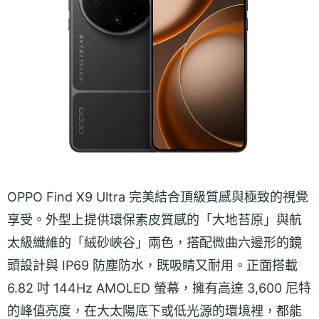
OPPO Find X9 Ultra 完美結合頂級質感與極致的視覺
享受。外型上提供環保素皮質感的「大地苔原」與航
太級纖維的「絨砂峽谷」兩色，搭配微曲六邊形的鏡
頭設計與 IP69 防塵防水，既吸睛又耐用。正面搭載
6.82 吋 144Hz AMOLED 螢幕，擁有高達 3,600 尼特
的峰值亮度，在大太陽底下或低光源的環境裡，都能