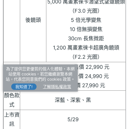
5,000 萬畫素徠卡潛望式望遠鏡頭
（F3.0 光圈）
後鏡頭
5 倍光學變焦
10 倍無損變焦
30cm 長焦微距
1,200 萬畫素徠卡超廣角鏡頭
（F2.2 光圈）
12GB + 256GB 售價 22,990 元
為了提供您更優質的個人化體驗，本網
站使用 cookies，若您繼續瀏覽本網
價格
12GB + 512GB 售價 24,990 元
站，代表您同意我們的 cookies 政策。
12GB + 1TB 售價 27,990 元
我知道了!
了解隱私權政策
顏色款
深藍、深紫、黑
式
上市資
5/29
訊