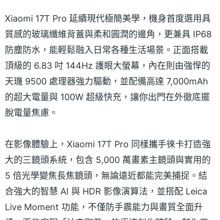
Xiaomi 17T Pro 延續現代極簡美學，機身首度選用具
質感的玻璃纖維背蓋與柔和圓潤的邊角，更兼具 IP68
防塵防水，能輕鬆融入日常各種生活場景。正面搭載
頂級的 6.83 吋 144Hz 護眼大螢幕，內在則由強悍的
天璣 9500 處理器強力驅動，並配備高達 7,000mAh
的超大電量與 100W 超級快充，讓你出門在外徹底擺
脫電量焦慮。
在影像體驗上，Xiaomi 17T Pro 同樣攜手徠卡打造強
大的三鏡頭系統，包含 5,000 萬畫素主鏡頭與實用的
5 倍光學變焦長焦鏡頭，無論遠近都能完美捕捉。結
合強大的智慧 AI 與 HDR 影像演算法，並搭配 Leica
Live Moment 功能，不僅防手震能力與畫質全面升