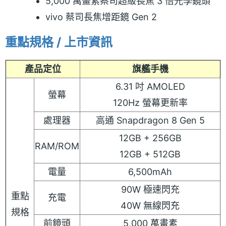
5,000 萬畫素蔡司超級長焦 3 倍光學鏡頭
vivo 蔡司長焦增距鏡 Gen 2
重點規格 / 上市資訊
產品定位
旗艦手機
6.31 吋 AMOLED
螢幕
120Hz 螢幕更新率
處理器
高通 Snapdragon 8 Gen 5
12GB + 256GB
RAM/ROM
12GB + 512GB
電量
6,500mAh
90W 極速閃充
重點
充電
40W 無線閃充
規格
前鏡頭
5,000 萬畫素