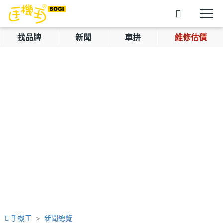
找品牌
新聞
車拚
維修估價
手機王
新聞總覽