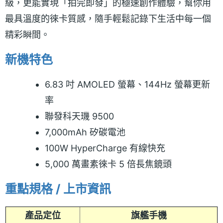
級，更能實現「拍完即發」的極速創作體驗，幫你用
最具溫度的徠卡質感，隨手輕鬆記錄下生活中每一個
精彩瞬間。
新機特色
6.83 吋 AMOLED 螢幕、144Hz 螢幕更新
率
聯發科天璣 9500
7,000mAh 矽碳電池
100W HyperCharge 有線快充
5,000 萬畫素徠卡 5 倍長焦鏡頭
重點規格 / 上市資訊
產品定位
旗艦手機