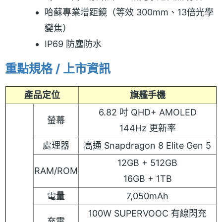
哈蘇專業增距鏡（等效 300mm、13倍光學
變焦）
IP69 防塵防水
重點規格 / 上市資訊
產品定位
旗艦手機
6.82 吋 QHD+ AMOLED
螢幕
144Hz 更新率
處理器
高通 Snapdragon 8 Elite Gen 5
12GB + 512GB
RAM/ROM
16GB + 1TB
電量
7,050mAh
100W SUPERVOOC 有線閃充
充電