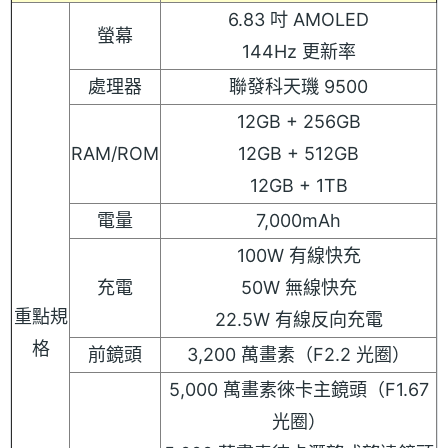
6.83 吋 AMOLED
螢幕
144Hz 更新率
處理器
聯發科天璣 9500
12GB + 256GB
RAM/ROM
12GB + 512GB
12GB + 1TB
電量
7,000mAh
100W 有線快充
充電
50W 無線快充
重點規
22.5W 有線反向充電
格
前鏡頭
3,200 萬畫素（F2.2 光圈）
5,000 萬畫素徠卡主鏡頭（F1.67
光圈）