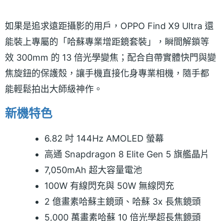
如果是追求遠距攝影的用戶，OPPO Find X9 Ultra 還
能裝上專屬的「哈蘇專業增距鏡套裝」，瞬間解鎖等
效 300mm 的 13 倍光學變焦；配合自帶實體快門與變
焦旋鈕的保護殼，讓手機直接化身專業相機，隨手都
能輕鬆拍出大師級神作。
新機特色
6.82 吋 144Hz AMOLED 螢幕
高通 Snapdragon 8 Elite Gen 5 旗艦晶片
7,050mAh 超大容量電池
100W 有線閃充與 50W 無線閃充
2 億畫素哈蘇主鏡頭、哈蘇 3x 長焦鏡頭
5,000 萬畫素哈蘇 10 倍光學超長焦鏡頭