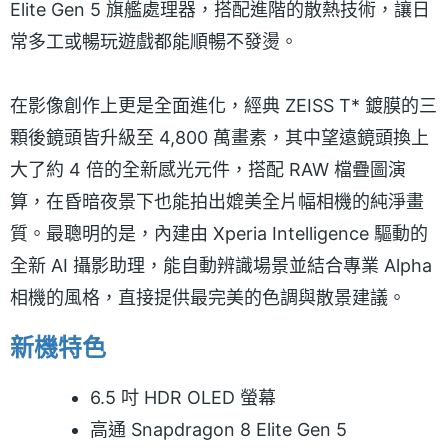
Elite Gen 5 旗艦處理器，搭配進階的散熱技術，讓日
常多工或暢玩遊戲都能順暢不發燙。
在影像創作上更是全面進化，經典 ZEISS T* 鍍膜的三
顆後鏡頭皆升級至 4,800 萬畫素，其中望遠鏡頭換上
大了約 4 倍的全新感光元件，搭配 RAW 檔疊圖演
算，在昏暗夜景下也能拍出媲美全片幅相機的純淨畫
質。最聰明的是，內建由 Xperia Intelligence 驅動的
全新 AI 攝影助理，能自動辨識場景並結合專業 Alpha
相機的風格，直接提供最完美的色調與散景建議。
新機特色
6.5 吋 HDR OLED 螢幕
高通 Snapdragon 8 Elite Gen 5