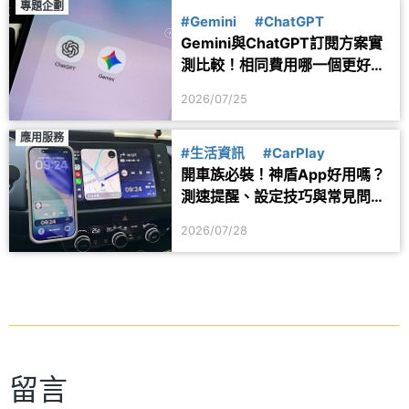
專題企劃
#Gemini
#ChatGPT
Gemini與ChatGPT訂閱方案實
測比較！相同費用哪一個更好
用？
2026/07/25
應用服務
#生活資訊
#CarPlay
開車族必裝！神盾App好用嗎？
測速提醒、設定技巧與常見問題
一次看
2026/07/28
留言