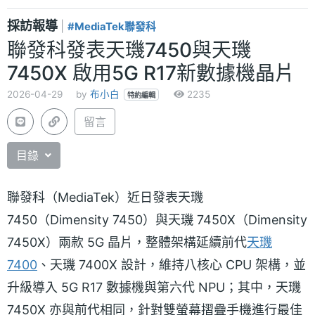
採訪報導
|
#MediaTek聯發科
聯發科發表天璣7450與天璣
7450X 啟用5G R17新數據機晶片
2026-04-29
by
布小白
2235
特約編輯
留言
目錄
聯發科（MediaTek）近日發表天璣
7450（Dimensity 7450）與天璣 7450X（Dimensity
7450X）兩款 5G 晶片，整體架構延續前代
天璣
7400
、天璣 7400X 設計，維持八核心 CPU 架構，並
升級導入 5G R17 數據機與第六代 NPU；其中，天璣
7450X 亦與前代相同，針對雙螢幕摺疊手機進行最佳