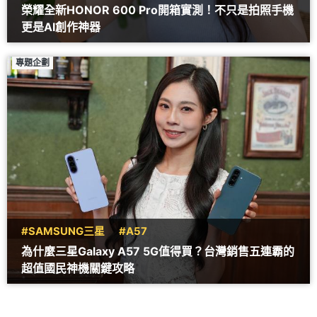
榮耀全新HONOR 600 Pro開箱實測！不只是拍照手機
更是AI創作神器
專題企劃
#SAMSUNG三星
#A57
為什麼三星Galaxy A57 5G值得買？台灣銷售五連霸的
超值國民神機關鍵攻略