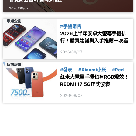
2026/08/07
專題企劃
#手機銷售
2026上半年安卓大螢幕手機排
行！購買建議與入手推薦一次看
2026/08/07
採訪報導
#發表
#Xiaomi小米
#Redmi
紅米大電量手機也有RGB燈效！
紅米
REDMI 17 5G正式發表
2026/08/07