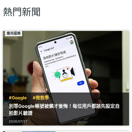
熱門新聞
應用服務
#Google
#微教學
別等Google帳號被鎖才後悔！每位用戶都該先設定自
拍影片驗證
2026/07/27