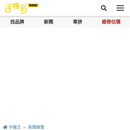
找品牌
新聞
車拚
維修估價
手機王
新聞總覽