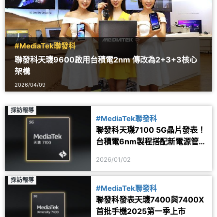
#MediaTek聯發科
聯發科天璣9600啟用台積電2nm 傳改為2+3+3核心
架構
2026/04/09
採訪報導
#MediaTek聯發科
聯發科天璣7100 5G晶片發表！
台積電6nm製程搭配新電源管理
系統
2026/01/02
採訪報導
#MediaTek聯發科
聯發科發表天璣7400與7400X
首批手機2025第一季上市