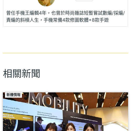
曾任手機王編輯4年，也曾於時尚雜誌短暫嘗試數編/採編/
責編的斜槓人生，手機常備4款修圖軟體+8款手遊
相關新聞
新機情報