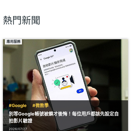
熱門新聞
應用服務
#Google
#微教學
別等Google帳號被鎖才後悔！每位用戶都該先設定自
拍影片驗證
2026/07/27