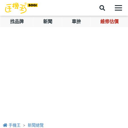
找品牌
新聞
車拚
維修估價
手機王
新聞總覽