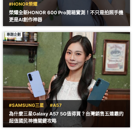
#HONOR榮耀
榮耀全新HONOR 600 Pro開箱實測！不只是拍照手機
更是AI創作神器
專題企劃
#SAMSUNG三星
#A57
為什麼三星Galaxy A57 5G值得買？台灣銷售五連霸的
超值國民神機關鍵攻略