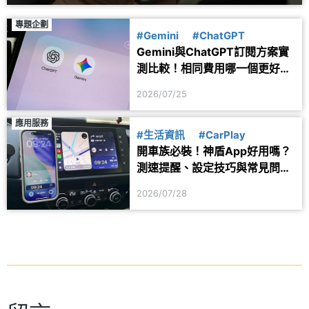
專題企劃
#Gemini
#ChatGPT
Gemini與ChatGPT訂閱方案實
測比較！相同費用哪一個更好
用？
2026/07/25
應用服務
#生活資訊
#CarPlay
開車族必裝！神盾App好用嗎？
測速提醒、設定技巧與常見問題
一次看
2026/07/28