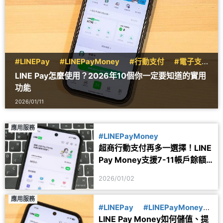
#LINEPay
#LINEPayMoney
#行動支付
#電子支
付
LINE Pay怎麼使用？2026年10個你一定要知道的實用
功能
2026/01/11
應用服務
#LINEPayMoney
超商行動支付再多一選擇！LINE
Pay Money支援7-11帳戶餘額
付款
2026/01/02
應用服務
#LINEPay
#LINEPayMoney
LINE Pay Money如何儲值、提
#微教學