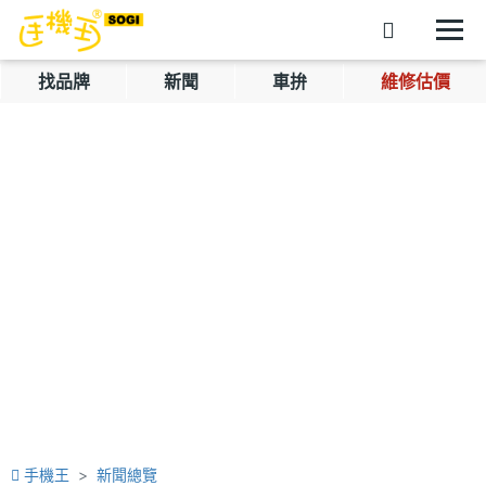
找品牌
新聞
車拚
維修估價
手機王
新聞總覽