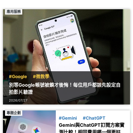
應用服務
#Google
#微教學
別等Google帳號被鎖才後悔！每位用戶都該先設定自
拍影片驗證
2026/07/27
專題企劃
#Gemini
#ChatGPT
Gemini與ChatGPT訂閱方案實
測比較！相同費用哪一個更好