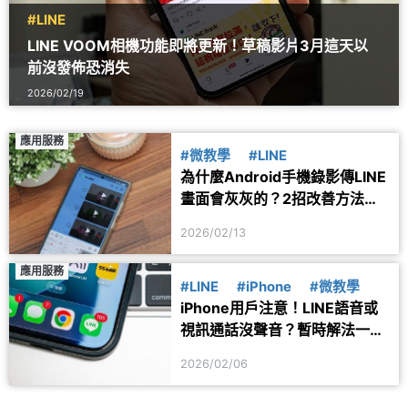
#LINE
LINE VOOM相機功能即將更新！草稿影片3月這天以
前沒發佈恐消失
2026/02/19
應用服務
#微教學
#LINE
為什麼Android手機錄影傳LINE
畫面會灰灰的？2招改善方法一
次看
2026/02/13
應用服務
#LINE
#iPhone
#微教學
iPhone用戶注意！LINE語音或
視訊通話沒聲音？暫時解法一次
看懂
2026/02/06