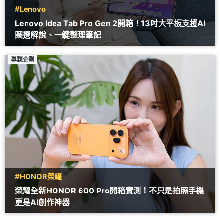
#Lenovo
Lenovo Idea Tab Pro Gen 2開箱！13吋大平板支援AI
圈選解說、一鍵整理筆記
專題企劃
#HONOR榮耀
榮耀全新HONOR 600 Pro開箱實測！不只是拍照手機
更是AI創作神器