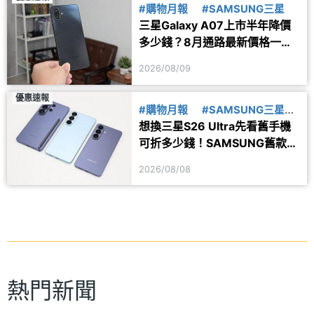
#購物月報
#SAMSUNG三星
三星Galaxy A07上市半年降價
多少錢？8月通路最新價格一次
看
2026/08/09
優惠速報
#購物月報
#SAMSUNG三星
想換三星S26 Ultra先看舊手機
#舊換新
可折多少錢！SAMSUNG舊款旗
艦8月舊換新價格參考
2026/08/08
熱門新聞