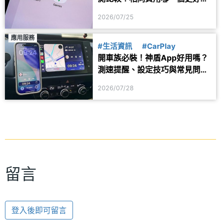
用？
2026/07/25
應用服務
#生活資訊
#CarPlay
開車族必裝！神盾App好用嗎？
測速提醒、設定技巧與常見問題
一次看
2026/07/28
留言
登入後即可留言