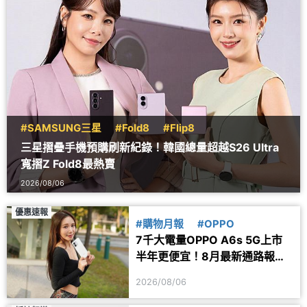
#SAMSUNG三星
#Fold8
#Flip8
三星摺疊手機預購刷新紀錄！韓國總量超越S26 Ultra
寬摺Z Fold8最熱賣
2026/08/06
優惠速報
#購物月報
#OPPO
7千大電量OPPO A6s 5G上市
半年更便宜！8月最新通路報價
一次看
2026/08/06