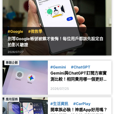
#Google
#微教學
別等Google帳號被鎖才後悔！每位用戶都該先設定自
拍影片驗證
2026/07/27
專題企劃
#Gemini
#ChatGPT
Gemini與ChatGPT訂閱方案實
測比較！相同費用哪一個更好
用？
2026/07/25
應用服務
#生活資訊
#CarPlay
開車族必裝！神盾App好用嗎？