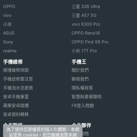
OPPO
三星 S26 Ultra
vivo
三星 A57 5G
小米
vivo X300 Pro
ASUS
OPPO Reno16
Sony
OPPO Find X9 Pro
realme
小米 17T Pro
手機維修
手機王
搞懂維修保固
關於我們
手機送修要注意
聯絡我們
手機泡水怎麼救
隱私權政策
安卓手機重置
智慧財產權聲明
蘋果安卓跳槽
FB登入問題
安卓資料轉移
合作聯絡
合作夥伴
為了提供您更優質的個人化體驗，本網
廣告刊登
法律顧問
站使用 cookies，若您繼續瀏覽本網