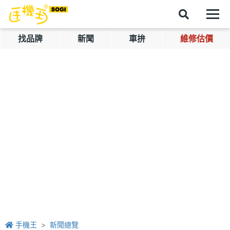
找品牌
新聞
車拚
維修估價
手機王
新聞總覽