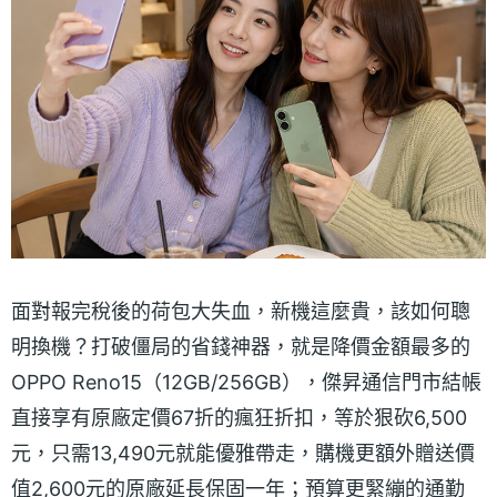
面對報完稅後的荷包大失血，新機這麼貴，該如何聰
明換機？打破僵局的省錢神器，就是降價金額最多的
OPPO Reno15（12GB/256GB），傑昇通信門市結帳
直接享有原廠定價67折的瘋狂折扣，等於狠砍6,500
元，只需13,490元就能優雅帶走，購機更額外贈送價
值2,600元的原廠延長保固一年；預算更緊繃的通勤