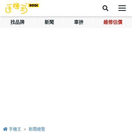
找品牌
新聞
車拚
維修估價
手機王
新聞總覽