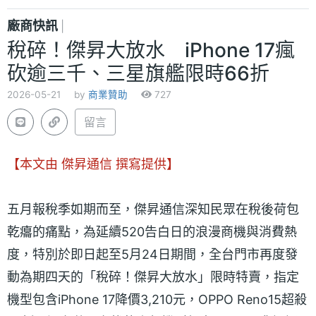
廠商快訊
|
稅碎！傑昇大放水 iPhone 17瘋
砍逾三千、三星旗艦限時66折
2026-05-21
by
商業贊助
727
留言
【本文由 傑昇通信 撰寫提供】
五月報稅季如期而至，傑昇通信深知民眾在稅後荷包
乾癟的痛點，為延續520告白日的浪漫商機與消費熱
度，特別於即日起至5月24日期間，全台門市再度發
動為期四天的「稅碎！傑昇大放水」限時特賣，指定
機型包含iPhone 17降價3,210元，OPPO Reno15超殺