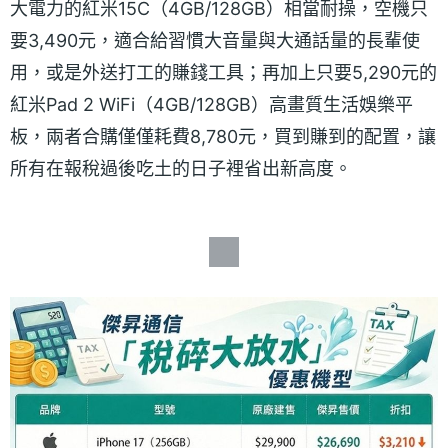
大電力的紅米15C（4GB/128GB）相當耐操，空機只
要3,490元，適合給習慣大音量與大通話量的長輩使
用，或是外送打工的賺錢工具；再加上只要5,290元的
紅米Pad 2 WiFi（4GB/128GB）高畫質生活娛樂平
板，兩者合購僅僅耗費8,780元，買到賺到的配置，讓
所有在報稅過後吃土的日子裡省出新高度。