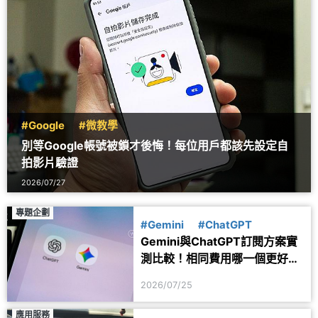
#Google
#微教學
別等Google帳號被鎖才後悔！每位用戶都該先設定自
拍影片驗證
2026/07/27
專題企劃
#Gemini
#ChatGPT
Gemini與ChatGPT訂閱方案實
測比較！相同費用哪一個更好
用？
2026/07/25
應用服務