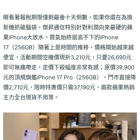
眼看著報稅期限僅剩最後十天倒數，如果你還在為換
新機抓破腦袋，傑昇通信特別針對利潤向來最硬的蘋
果iPhone大放水。買氣始終居高不下的iPhone
17（256GB）隨著上是時間的推移，價格開始越來越
便宜，活動期間空機價現折3,210元，只要26,690元
即可無痛帶走，定價下殺幅度非常有感；原價39,900
元的頂規旗艦iPhone 17 Pro（256GB），門市直接降
價2,710元，限時特惠價只需37,190元，兩款蘋果熱銷
主力全台現貨不用等。