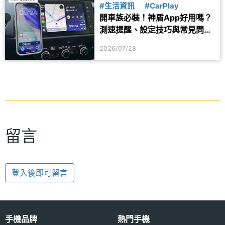
#生活資訊
#CarPlay
開車族必裝！神盾App好用嗎？
測速提醒、設定技巧與常見問題
一次看
2026/07/28
留言
登入後即可留言
手機品牌
熱門手機