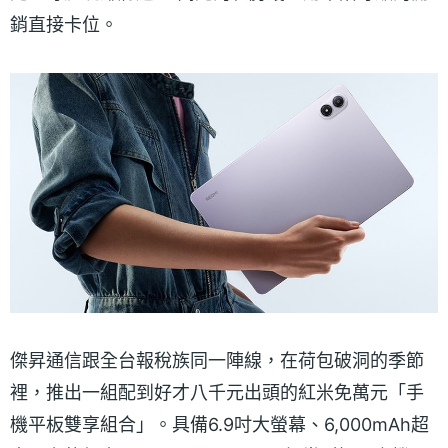
銷直接卡位。
傑昇通信跟全台報稅族同一陣線，在荷包破洞的季節
裡，推出一組配到好才八千元出頭的紅米免萬元「手
機平板雙享組合」。具備6.9吋大螢幕、6,000mAh超