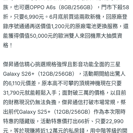
族，也可選OPPO A6s（8GB/256GB），門市下殺58
折，只要6,990元。6月底前買這兩款新機，回原廠登
錄序號通通再送價值1,200元的原廠電池更換服務，還
能獲得價值50,000元的歐洲雙人來回機票大抽獎資
格！
傑昇通信精心挑選規格強悍且影音功能全面的三星
Galaxy S26+（12GB/256GB），活動期間給出驚人
的6,110元價差，原本高不可攀的頂規神機現在只要
31,790元就能輕鬆入手；面對破三萬的價格，以目前
的財務現況仍無法負擔，傑昇通信打破市場常規，祭
出前代Galaxy S25+（12GB/256GB）作為本次限時
特惠的隱藏版，活動特惠價打出66折、只要22,990
元，等於現賺將近1.2萬元的私房錢，用中階等級的開