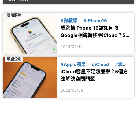
應用服務
#微教學
#iPhone16
想跳槽iPhone 16該如何將
Google相簿轉移至iCloud？5個
步驟一次看懂
2024/09/11
專題企劃
#Apple蘋果
#iCloud
#雲端
iCloud容量不足怎麼辦？5個方
硬碟
#微教學
法解決空間問題
2022/06/26