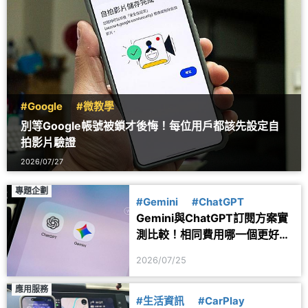
#Google
#微教學
別等Google帳號被鎖才後悔！每位用戶都該先設定自
拍影片驗證
2026/07/27
專題企劃
#Gemini
#ChatGPT
Gemini與ChatGPT訂閱方案實
測比較！相同費用哪一個更好
用？
2026/07/25
應用服務
#生活資訊
#CarPlay