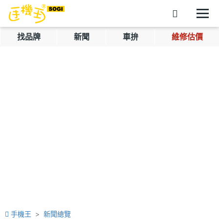
找品牌
新聞
車拚
維修估價
手機王
新聞總覽