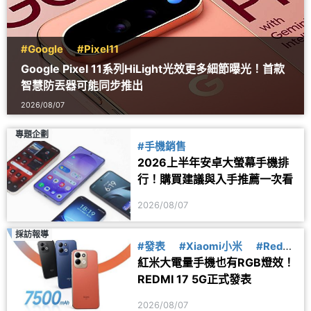
#Google
#Pixel11
Google Pixel 11系列HiLight光效更多細節曝光！首款
智慧防丟器可能同步推出
2026/08/07
專題企劃
#手機銷售
2026上半年安卓大螢幕手機排
行！購買建議與入手推薦一次看
2026/08/07
採訪報導
#發表
#Xiaomi小米
#Redmi
紅米大電量手機也有RGB燈效！
紅米
REDMI 17 5G正式發表
2026/08/07