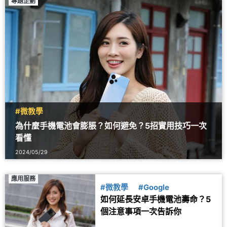
專題企劃
#微教學
為什麼手機電池會膨脹？如何避免？5招實用技巧一次
看懂
2024/05/29
應用服務
#微教學
#Google
如何延長安卓手機電池壽命？5
個注意事項一次告訴你