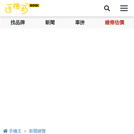
找品牌
新聞
車拚
維修估價
手機王
新聞總覽