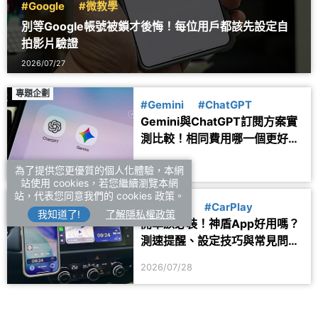
#Google
#微教學
別等Google帳號被鎖才後悔！每位用戶都該先設定自
拍影片驗證
2026/07/27
專題企劃
#Gemini
#ChatGPT
Gemini與ChatGPT訂閱方案實
測比較！相同費用哪一個更好
用？
2026/07/25
為了提供您更優質的個人化體驗，本網
站使用 cookies，若您繼續瀏覽本網
站，代表您同意我們的 cookies 政策。
應用服務
#生活資訊
#CarPlay
我知道了!
了解隱私權政策
開車族必裝！神盾App好用嗎？
測速提醒、設定技巧與常見問題
一次看
2026/07/28