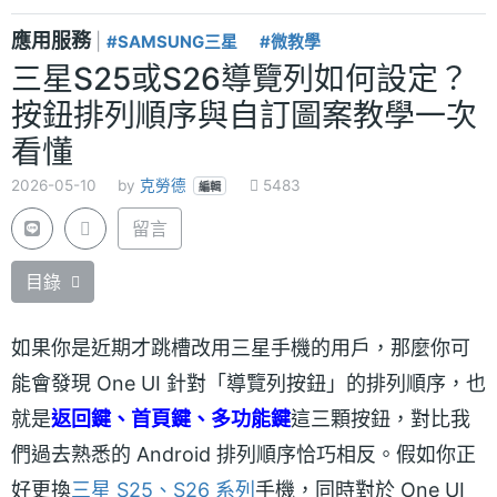
應用服務
|
#SAMSUNG三星
#微教學
三星S25或S26導覽列如何設定？
按鈕排列順序與自訂圖案教學一次
看懂
2026-05-10
by
克勞德
5483
編輯
留言
目錄
如果你是近期才跳槽改用三星手機的用戶，那麼你可
能會發現 One UI 針對「導覽列按鈕」的排列順序，也
就是
返回鍵、首頁鍵、多功能鍵
這三顆按鈕，對比我
們過去熟悉的 Android 排列順序恰巧相反。假如你正
好更換
三星 S25、S26 系列
手機，同時對於 One UI