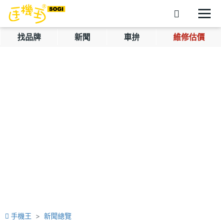
找品牌
新聞
車拚
維修估價
手機王
新聞總覽