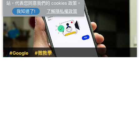
站，代表您同意我們的 cookies 政策。
我知道了!
了解隱私權政策
#Google
#微教學
別等Google帳號被鎖才後悔！每位用戶都該先設定自
拍影片驗證
2026/07/27
專題企劃
#Gemini
#ChatGPT
Gemini與ChatGPT訂閱方案實
測比較！相同費用哪一個更好
用？
2026/07/25
應用服務