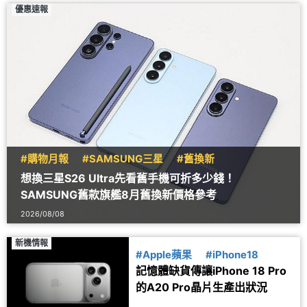
優惠速報
#購物月報
#SAMSUNG三星
#舊換新
想換三星S26 Ultra先看舊手機可折多少錢！
SAMSUNG舊款旗艦8月舊換新價格參考
2026/08/08
新機情報
#Apple蘋果
#iPhone18
記憶體缺貨傳讓iPhone 18 Pro
的A20 Pro晶片生產出狀況