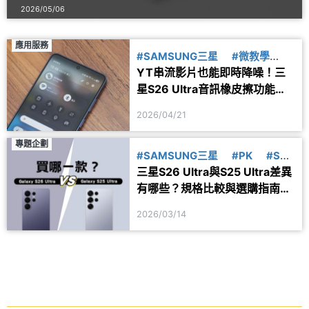
2026/05/06
應用服務
#SAMSUNG三星
#微教學
YT串流影片也能即時降噪！三
#S26
星S26 Ultra音訊橡皮擦功能再
進化
2026/04/21
專題企劃
#SAMSUNG三星
#PK
#S26
三星S26 Ultra與S25 Ultra差異
#S25
有哪些？規格比較與選購指南一
次看
2026/03/14