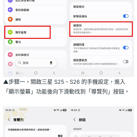
▲步驟一，開啟三星 S25、S26 的手機設定，進入
「顯示螢幕」功能後向下滑動找到「導覽列」按鈕。