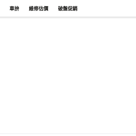
車拚
維修估價
破盤促銷