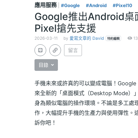
應用服務
|
#Google
#Android
#Pixel10
Google推出Andro
Pixel搶先支援
2026-03-11
by
愛寫文章的 David
13
特約編輯
留言
目錄
手機未來或許真的可以變成電腦！Google
來全新的「桌面模式（Desktop Mod
身為類似電腦的操作環境。不論是多工處
作，大幅提升手機的生產力與使用彈性。
訴你吧！