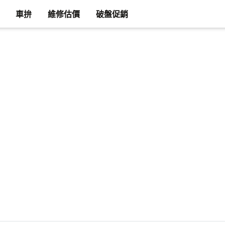
車拚
維修估價
破盤促銷