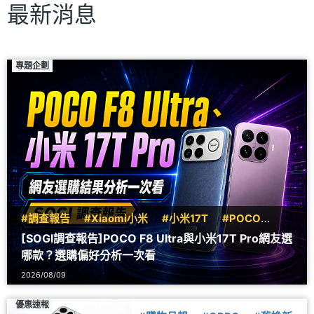
最新消息
專題企劃
#調查報告
#Xiaomi小米
#小米17T
#POCO
#F8
[SOGI調查報告]POCO F8 Ultra與小米17T Pro網友選
哪款？選購偏好分析一次看
2026/08/09
優惠速報