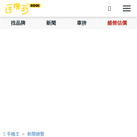
找品牌
新聞
車拚
維修估價
手機王
新聞總覽