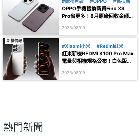
#購物月報
#OPPO
#舊換新
OPPO手機舊換新買Find X9
Pro省更多！8月原廠回收金額
一次看
2026/08/09
新機情報
#Xiaomi小米
#Redmi紅米
紅米新機REDMI K100 Pro Max
電量與相機規格公布！白色版本
亮相
2026/08/09
熱門新聞