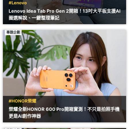
#Lenovo
Lenovo Idea Tab Pro Gen 2開箱！13吋大平板支援AI
圈選解說、一鍵整理筆記
專題企劃
#HONOR榮耀
榮耀全新HONOR 600 Pro開箱實測！不只是拍照手機
更是AI創作神器