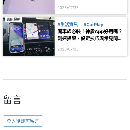
用？
2026/07/25
應用服務
#生活資訊
#CarPlay
開車族必裝！神盾App好用嗎？
測速提醒、設定技巧與常見問題
一次看
2026/07/28
留言
登入後即可留言