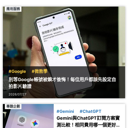
應用服務
#Google
#微教學
別等Google帳號被鎖才後悔！每位用戶都該先設定自
拍影片驗證
2026/07/27
專題企劃
#Gemini
#ChatGPT
Gemini與ChatGPT訂閱方案實
測比較！相同費用哪一個更好