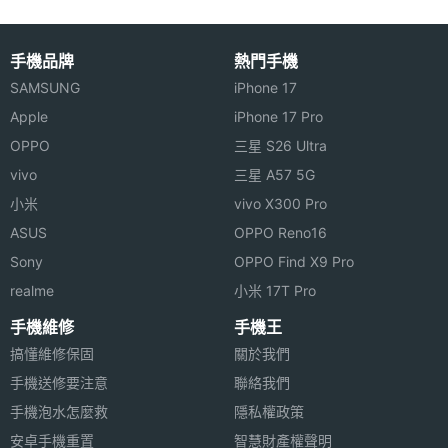
手機品牌
熱門手機
SAMSUNG
iPhone 17
Apple
iPhone 17 Pro
OPPO
三星 S26 Ultra
vivo
三星 A57 5G
小米
vivo X300 Pro
ASUS
OPPO Reno16
Sony
OPPO Find X9 Pro
realme
小米 17T Pro
手機維修
手機王
搞懂維修保固
關於我們
手機送修要注意
聯絡我們
手機泡水怎麼救
隱私權政策
安卓手機重置
智慧財產權聲明