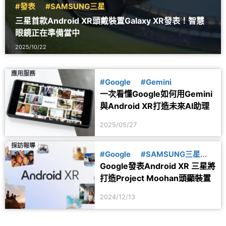
#發表
#SAMSUNG三星
三星首款Android XR頭戴裝置Galaxy XR發表！智慧
眼鏡正在準備當中
2025/10/22
應用服務
#Google
#Gemini
一次看懂Google如何用Gemini
與Android XR打造未來AI助理
2025/05/27
採訪報導
#Google
#SAMSUNG三星
Google發表Android XR 三星將
#Qualcomm高通
打造Project Moohan頭顯裝置
2024/12/13