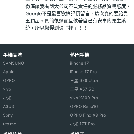
徹底讓我看到大公司不負責任的服務品質與態度，
Google不是最喜歡搞評價留言，這次真的要給負
五顆星。真的很爛而且仗著自己有安卓的原生系
統，所以傲慢到骨子裡了！！
手機品牌
熱門手機
SAMSUNG
iPhone 17
Apple
iPhone 17 Pro
OPPO
三星 S26 Ultra
vivo
三星 A57 5G
小米
vivo X300 Pro
ASUS
OPPO Reno16
Sony
OPPO Find X9 Pro
realme
小米 17T Pro