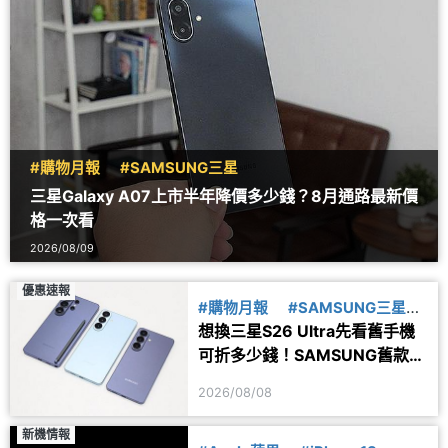
#購物月報
#SAMSUNG三星
三星Galaxy A07上市半年降價多少錢？8月通路最新價
格一次看
2026/08/09
優惠速報
#購物月報
#SAMSUNG三星
想換三星S26 Ultra先看舊手機
#舊換新
可折多少錢！SAMSUNG舊款旗
艦8月舊換新價格參考
2026/08/08
新機情報