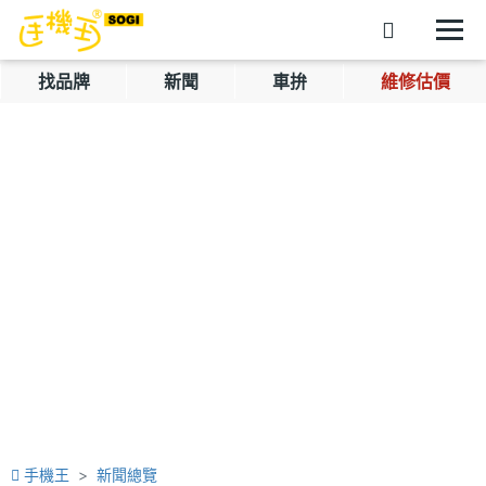
找品牌
新聞
車拚
維修估價
手機王
新聞總覽