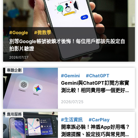
#Google
#微教學
別等Google帳號被鎖才後悔！每位用戶都該先設定自
拍影片驗證
2026/07/27
專題企劃
#Gemini
#ChatGPT
Gemini與ChatGPT訂閱方案實
測比較！相同費用哪一個更好
用？
2026/07/25
應用服務
#生活資訊
#CarPlay
開車族必裝！神盾App好用嗎？
測速提醒、設定技巧與常見問題