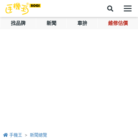
找品牌
新聞
車拚
維修估價
手機王
新聞總覽