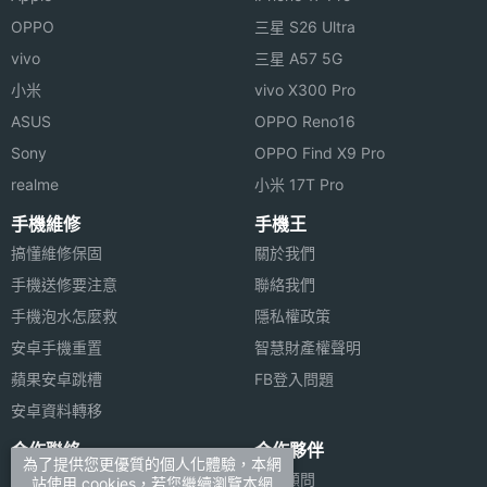
OPPO
三星 S26 Ultra
vivo
三星 A57 5G
小米
vivo X300 Pro
ASUS
OPPO Reno16
Sony
OPPO Find X9 Pro
realme
小米 17T Pro
手機維修
手機王
搞懂維修保固
關於我們
手機送修要注意
聯絡我們
手機泡水怎麼救
隱私權政策
安卓手機重置
智慧財產權聲明
蘋果安卓跳槽
FB登入問題
安卓資料轉移
合作聯絡
合作夥伴
為了提供您更優質的個人化體驗，本網
廣告刊登
法律顧問
站使用 cookies，若您繼續瀏覽本網