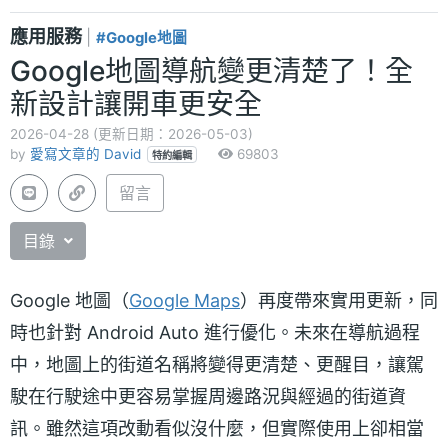
應用服務
|
#Google地圖
Google地圖導航變更清楚了！全
新設計讓開車更安全
2026-04-28 (更新日期：2026-05-03)
by
愛寫文章的 David
69803
特約編輯
留言
目錄
Google 地圖（
Google Maps
）再度帶來實用更新，同
時也針對 Android Auto 進行優化。未來在導航過程
中，地圖上的街道名稱將變得更清楚、更醒目，讓駕
駛在行駛途中更容易掌握周邊路況與經過的街道資
訊。雖然這項改動看似沒什麼，但實際使用上卻相當