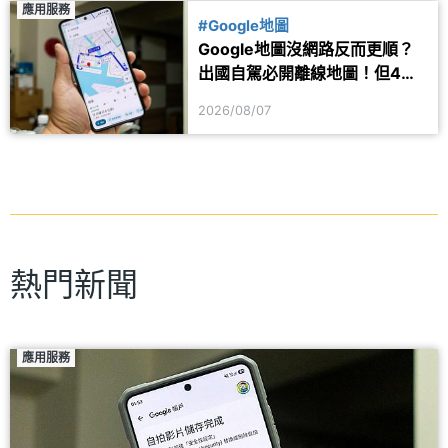
應用服務
#Google地圖
Google地圖沒網路反而更順？
出國自駕必開離線地圖！但4項
功能仍會受限制
2026/08/07
熱門新聞
應用服務