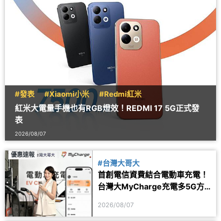
#發表
#Xiaomi小米
#Redmi紅米
紅米大電量手機也有RGB燈效！REDMI 17 5G正式發
表
2026/08/07
優惠速報
#台灣大哥大
首創電信資費結合電動車充電！
台灣大MyCharge充電多5G方
案 2年最高省1.6萬
2026/08/07