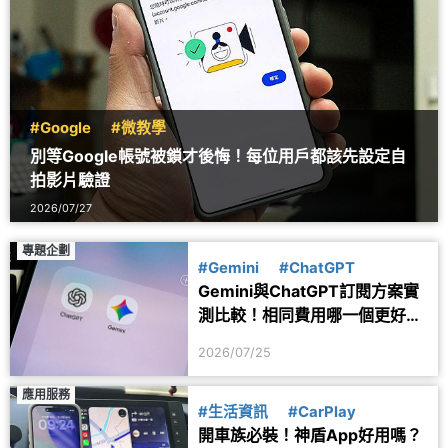
#Google
#微教學
別等Google帳號被鎖才後悔！每位用戶都該先設定自
拍影片驗證
2026/07/27
專題企劃
#Gemini
#ChatGPT
Gemini與ChatGPT訂閱方案實
測比較！相同費用哪一個更好
用？
2026/07/25
應用服務
#生活資訊
#CarPlay
開車族必裝！神盾App好用嗎？