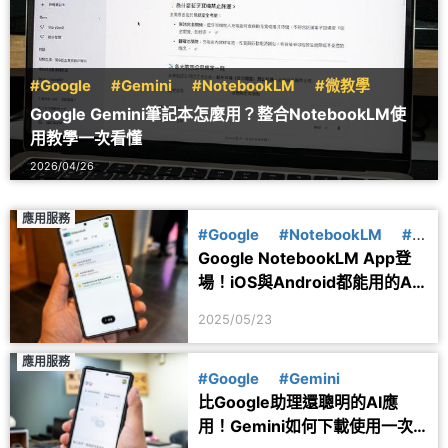
#Google
#Gemini
#NotebookLM
#微教學
Google Gemini筆記本怎麼用？整合NotebookLM使
用教學一次看懂
2026/04/26
應用服務
#Google
#NotebookLM
#微
Google NotebookLM App登
教學
場！iOS與Android都能用的AI
筆記工具教學
2025/05/23
應用服務
#Google
#Gemini
比Google助理還聰明的AI應
用！Gemini如何下載使用一次