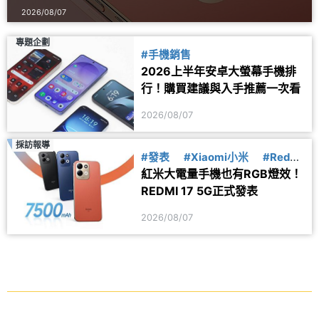
2026/08/07
專題企劃
#手機銷售
2026上半年安卓大螢幕手機排
行！購買建議與入手推薦一次看
2026/08/07
採訪報導
#發表
#Xiaomi小米
#Redmi
紅米大電量手機也有RGB燈效！
紅米
REDMI 17 5G正式發表
2026/08/07