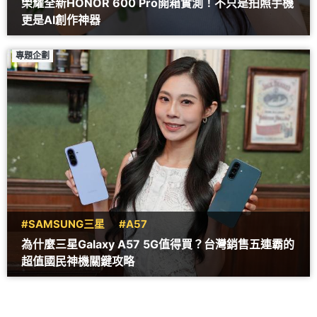
榮耀全新HONOR 600 Pro開箱實測！不只是拍照手機
更是AI創作神器
專題企劃
#SAMSUNG三星
#A57
為什麼三星Galaxy A57 5G值得買？台灣銷售五連霸的
超值國民神機關鍵攻略