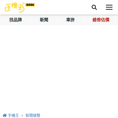
找品牌
新聞
車拚
維修估價
手機王
新聞總覽