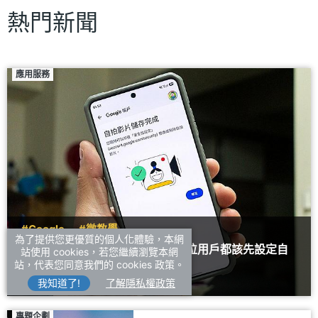
熱門新聞
應用服務
#Google
#微教學
為了提供您更優質的個人化體驗，本網
別等Google帳號被鎖才後悔！每位用戶都該先設定自
站使用 cookies，若您繼續瀏覽本網
站，代表您同意我們的 cookies 政策。
拍影片驗證
我知道了!
了解隱私權政策
2026/07/27
專題企劃