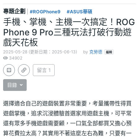
專題企劃
|
#ROGPhone9
#ASUS華碩
手機、掌機、主機一次搞定！ROG
Phone 9 Pro三種玩法打破行動遊
戲天花板
2025-05-28 (更新日期：2025-06-13)
by
克勞德
編輯
34902
留言 1
目錄
選擇適合自己的遊戲裝置非常重要，考量攜帶性得買
遊戲掌機，追求沉浸體驗首選家用遊戲主機，可平常
還有眾多手機遊戲需要顧，一口氣全部都買又擔心預
算花費拉太高？其實用不著這麼左右為難，只要有一