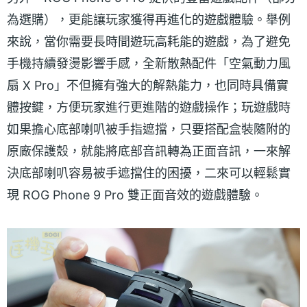
為選購），更能讓玩家獲得再進化的遊戲體驗。舉例
來說，當你需要長時間遊玩高耗能的遊戲，為了避免
手機持續發燙影響手感，全新散熱配件「空氣動力風
扇 X Pro」不但擁有強大的解熱能力，也同時具備實
體按鍵，方便玩家進行更進階的遊戲操作；玩遊戲時
如果擔心底部喇叭被手指遮擋，只要搭配盒裝隨附的
原廠保護殼，就能將底部音訊轉為正面音訊，一來解
決底部喇叭容易被手遮擋住的困擾，二來可以輕鬆實
現 ROG Phone 9 Pro 雙正面音效的遊戲體驗。