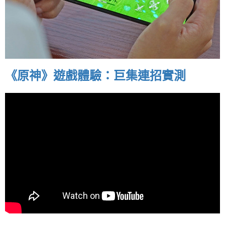
《原神》遊戲體驗：巨集連招實測