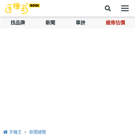
找品牌
新聞
車拚
維修估價
手機王
新聞總覽