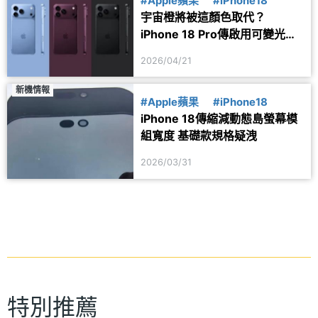
#Apple蘋果
#iPhone18
宇宙橙將被這顏色取代？
iPhone 18 Pro傳啟用可變光圈
鏡頭
2026/04/21
新機情報
#Apple蘋果
#iPhone18
iPhone 18傳縮減動態島螢幕模
組寬度 基礎款規格疑洩
2026/03/31
特別推薦