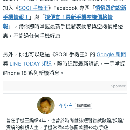
加入《
SOGI 手機王
》Facebook 專區「
悄悄跟你說新
手機情報！
」與「
撿便宜！最新手機空機價格情
報
」，帶你即時掌握最新手機發表動態與空機價格優
惠，不錯過任何手機好康！
另外，你也可以透過《SOGI 手機王》的
Google 新聞
與
LINE TODAY 頻道
，隨時追蹤最新資訊，一手掌握
iPhone 18 系列新機消息。
Sponsor
布小白
特約編輯
曾任手機王編輯4年，也曾於時尚雜誌短暫嘗試數編/採編/
責編的斜槓人生，手機常備4款修圖軟體+8款手遊