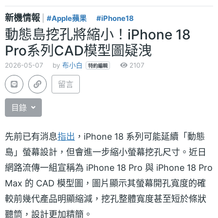
新機情報
|
#Apple蘋果
#iPhone18
動態島挖孔將縮小！iPhone 18
Pro系列CAD模型圖疑洩
2026-05-07
by
布小白
2107
特約編輯
留言
目錄
先前已有消息
指出
，iPhone 18 系列可能延續「動態
島」螢幕設計，但會進一步縮小螢幕挖孔尺寸。近日
網路流傳一組宣稱為 iPhone 18 Pro 與 iPhone 18 Pro
Max 的 CAD 模型圖，圖片顯示其螢幕開孔寬度的確
較前幾代產品明顯縮減，挖孔整體寬度甚至短於條狀
聽筒，設計更加精簡。