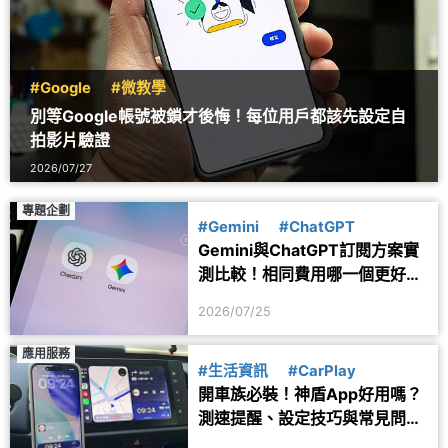
#Google
#微教學
別等Google帳號被鎖才後悔！每位用戶都該先設定自
拍影片驗證
2026/07/27
專題企劃
#Gemini
#ChatGPT
Gemini與ChatGPT訂閱方案實
測比較！相同費用哪一個更好
用？
2026/07/25
應用服務
#生活資訊
#CarPlay
開車族必裝！神盾App好用嗎？
測速提醒、設定技巧與常見問題
一次看