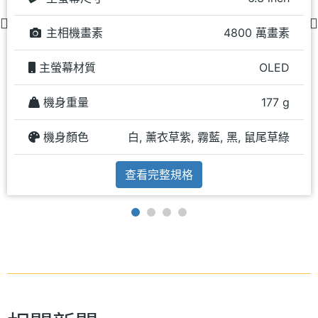
主相機畫素
4800 萬畫素
主螢幕材質
OLED
機身重量
177 g
機身顏色
白, 薰衣草紫, 霧藍, 黑, 鼠尾草綠
查看完整規格