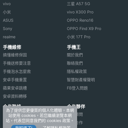
vivo
三星 A57 5G
小米
vivo X300 Pro
ASUS
OPPO Reno16
Sony
OPPO Find X9 Pro
realme
小米 17T Pro
手機維修
手機王
搞懂維修保固
關於我們
手機送修要注意
聯絡我們
手機泡水怎麼救
隱私權政策
安卓手機重置
智慧財產權聲明
蘋果安卓跳槽
FB登入問題
安卓資料轉移
合作聯絡
合作夥伴
為了提供您更優質的個人化體驗，本網
廣告刊登
法律顧問
站使用 cookies，若您繼續瀏覽本網
站，代表您同意我們的 cookies 政策。
加入商店報價
媒體合作
我知道了!
了解隱私權政策