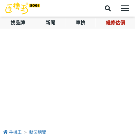
找品牌
新聞
車拚
維修估價
手機王
新聞總覽