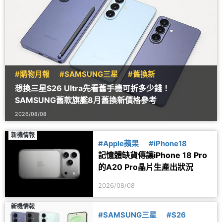
#購物月報
#SAMSUNG三星
#舊換新
想換三星S26 Ultra先看舊手機可折多少錢！
SAMSUNG舊款旗艦8月舊換新價格參考
2026/08/08
新機情報
#Apple蘋果
#iPhone18
記憶體缺貨傳讓iPhone 18 Pro
的A20 Pro晶片生產出狀況
2026/08/08
新機情報
#SAMSUNG三星
#S26